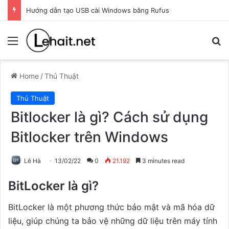
Hướng dẫn tạo USB cài Windows bằng Rufus
Menu
T
Home
/
Thủ Thuật
Thủ Thuật
Bitlocker là gì? Cách sử dụng
Bitlocker trên Windows
Lê Hà
13/02/22
0
21.192
3 minutes read
BitLocker là gì?
BitLocker là một phương thức bảo mật và mã hóa dữ
liệu, giúp chúng ta bảo vệ những dữ liệu trên máy tính