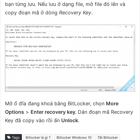
bạn từng lưu. Nếu lưu ở dạng file, mở file đó lên và
copy đoạn mã ở dòng
Recovery Key
.
Mở ổ đĩa đang khoá bằng BitLocker, chọn
More
Options
>
Enter recovery key.
Dán đoạn mã Recovery
Key đã copy vào rồi ấn
Unlock
.
Tags
Bitlocker là gì ?
Bitlocker Windows 10
Tắt Bitlocker