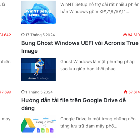
 là
WinNT Setup hỗ trợ cài rất nhiều phiên
bản Windows gồm XP\7\8\10\11.…
81.642
17 Tháng 5 2024
84.610
Bung Ghost Windows UEFI với Acronis True
Image
 phiên
Ghost Windows là một phương pháp
…
sao lưu giúp bạn khôi phục…
47.699
1 Tháng 5 2024
57.614
Hướng dẫn tải file trên Google Drive dễ
dàng
y máy
Google Drive là một trong những nền
tảng lưu trữ đám mây phổ…