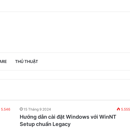
ARE
THỦ THUẬT
5.546
15 Tháng 9 2024
5.555
Hướng dẫn cài đặt Windows với WinNT
Setup chuẩn Legacy