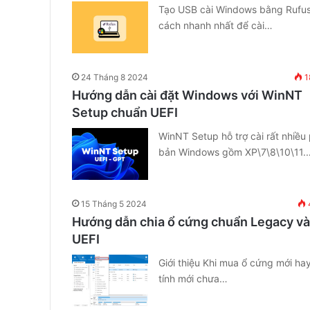
Tạo USB cài Windows bằng Rufus
cách nhanh nhất để cài…
24 Tháng 8 2024
1
Hướng dẫn cài đặt Windows với WinNT
Setup chuẩn UEFI
WinNT Setup hỗ trợ cài rất nhiều
bản Windows gồm XP\7\8\10\11.
15 Tháng 5 2024
Hướng dẫn chia ổ cứng chuẩn Legacy và
UEFI
Giới thiệu Khi mua ổ cứng mới ha
tính mới chưa…