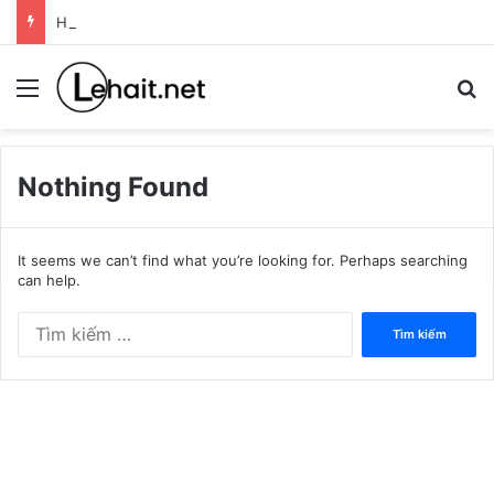
Hướng dẫn tạo USB cài Windows bằng Rufus
Menu
T
Nothing Found
It seems we can’t find what you’re looking for. Perhaps searching
can help.
Tìm
kiếm
cho: