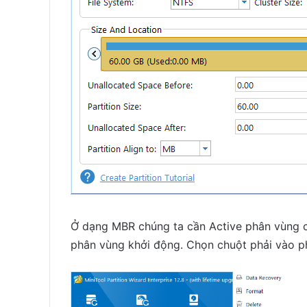
Ở dạng MBR chúng ta cần Active phân vùng c
phân vùng khởi động. Chọn chuột phải vào 