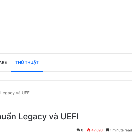
ARE
THỦ THUẬT
 Legacy và UEFI
huẩn Legacy và UEFI
0
47.693
1 minute rea