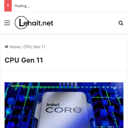
Hướng dẫn tạo USB cài Windows bằng Rufus
Menu
T
Home
/
CPU Gen 11
CPU Gen 11