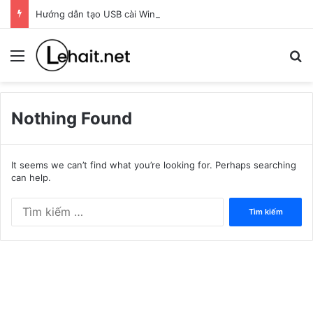
Hướng dẫn tạo USB cài Windows bằng Rufus
Menu
T
Nothing Found
It seems we can’t find what you’re looking for. Perhaps searching
can help.
Tìm
kiếm
cho: