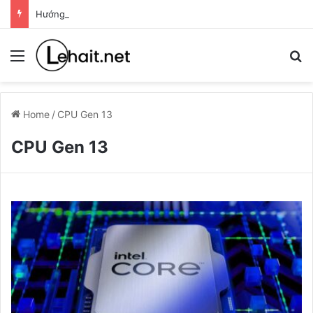
Hướng dẫn tạo USB cài Windows bằng Rufus
Menu
T
Home
/
CPU Gen 13
CPU Gen 13