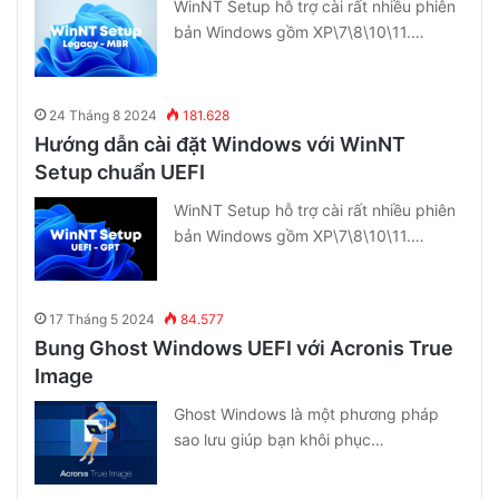
WinNT Setup hỗ trợ cài rất nhiều phiên
bản Windows gồm XP\7\8\10\11.…
24 Tháng 8 2024
181.628
Hướng dẫn cài đặt Windows với WinNT
Setup chuẩn UEFI
WinNT Setup hỗ trợ cài rất nhiều phiên
bản Windows gồm XP\7\8\10\11.…
17 Tháng 5 2024
84.577
Bung Ghost Windows UEFI với Acronis True
Image
Ghost Windows là một phương pháp
sao lưu giúp bạn khôi phục…