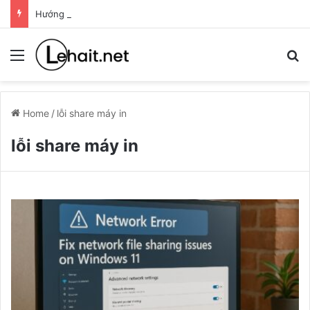
Hướng dẫn tạo USB cài Windows bằng Rufus
Menu
T
Home
/
lỗi share máy in
lỗi share máy in