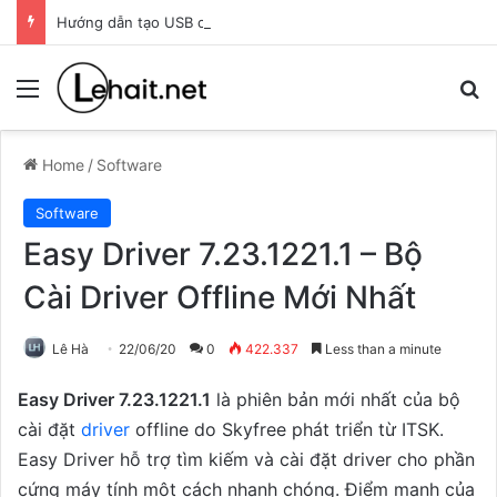
Hướng dẫn tạo USB cài Windows bằng Rufus
Menu
T
Home
/
Software
Software
Easy Driver 7.23.1221.1 – Bộ
Cài Driver Offline Mới Nhất
Lê Hà
22/06/20
0
422.337
Less than a minute
Easy Driver 7.23.1221.1
là phiên bản mới nhất của bộ
cài đặt
driver
offline do Skyfree phát triển từ ITSK.
Easy Driver hỗ trợ tìm kiếm và cài đặt driver cho phần
cứng máy tính một cách nhanh chóng. Điểm mạnh của